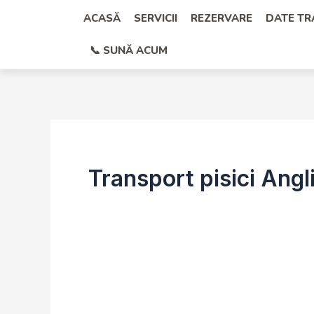
Skip
ACASĂ
SERVICII
REZERVARE
DATE T
to
📞 SUNĂ ACUM
content
Transport pisici Ang
Transport
Animale