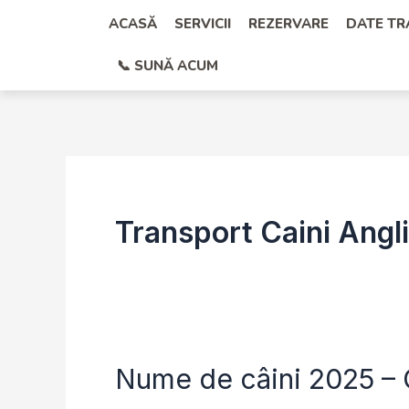
Skip
ACASĂ
SERVICII
REZERVARE
DATE T
to
📞 SUNĂ ACUM
content
Transport Caini Angl
Nume de câini 2025 – 
Nume
de