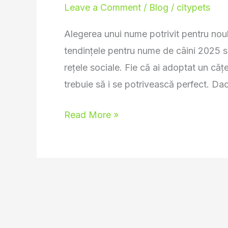
Leave a Comment
/
Blog
/
citypets
câini
2025
Alegerea unui nume potrivit pentru nou
–
tendințele pentru nume de câini 2025 sun
Cele
rețele sociale. Fie că ai adoptat un căț
mai
trebuie să i se potrivească perfect. Dac
frumoase
Read More »
alegeri!