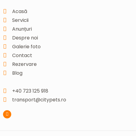
Acasă
Servicii
Anunțuri
Despre noi
Galerie foto
Contact
Rezervare
Blog
+40 723 125 918
transport@citypets.ro
F
a
c
e
b
o