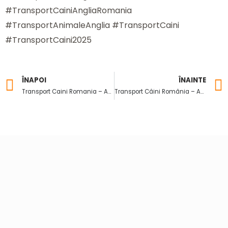
#TransportCainiAngliaRomania
#TransportAnimaleAnglia #TransportCaini
#TransportCaini2025
ÎNAPOI
ÎNAINTE
Prev
Transport Caini Romania – Anglia si Anglia – Romania – cele mai bune conditii
Transport Câini România – Anglia | Soluția Ta Ideală cu Citypets.ro