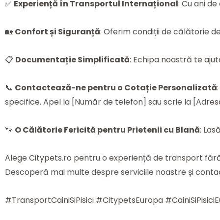
✅
Experiență în Transportul Internațional
: Cu ani d
🏡
Confort și Siguranță
: Oferim condiții de călătorie d
📋
Documentație Simplificată
: Echipa noastră te ajut
📞
Contactează-ne pentru o Cotație Personalizată
specifice. Apel la [Număr de telefon] sau scrie la [Adres
🐾
O Călătorie Fericită pentru Prietenii cu Blană
: Las
Alege Citypets.ro pentru o experiență de transport fără g
Descoperă mai multe despre serviciile noastre și contact
#TransportCainiSiPisici #CitypetsEuropa #CainiSiPisic