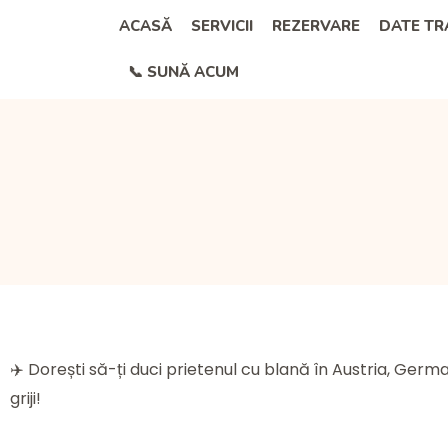
Skip
ACASĂ
SERVICII
REZERVARE
DATE T
to
📞 SUNĂ ACUM
content
✈️ Dorești să-ți duci prietenul cu blană în Austria, Germ
griji!