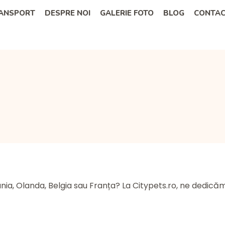
RANSPORT
DESPRE NOI
GALERIE FOTO
BLOG
CONTA
ania, Olanda, Belgia sau Franța? La Citypets.ro, ne dedică