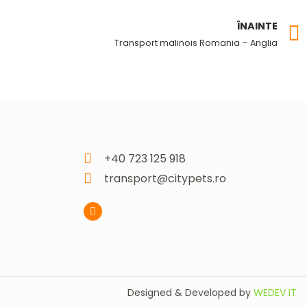
ÎNAINTE
Transport malinois Romania – Anglia
+40 723 125 918
transport@citypets.ro
F
a
c
e
b
o
o
k
-
Designed & Developed by
WEDEV IT
f