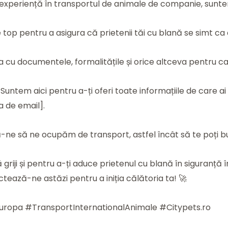
e experiență în transportul de animale de companie, sunte
e top pentru a asigura că prietenii tăi cu blană se simt ca
a cu documentele, formalitățile și orice altceva pentru ca t
: Suntem aici pentru a-ți oferi toate informațiile de care a
a de email].
ă-ne să ne ocupăm de transport, astfel încât să te poți b
riji și pentru a-ți aduce prietenul cu blană în siguranță 
ează-ne astăzi pentru a iniția călătoria ta! 🚀
iEuropa #TransportInternationalAnimale #Citypets.ro