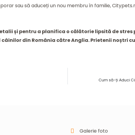
porar sau să aduceți un nou membru în familie, Citypets.r
lii și pentru a planifica o călătorie lipsită de stres
 câinilor din România către Anglia. Prietenii noștri c
Cum să-ți Aduci Câ
Galerie foto