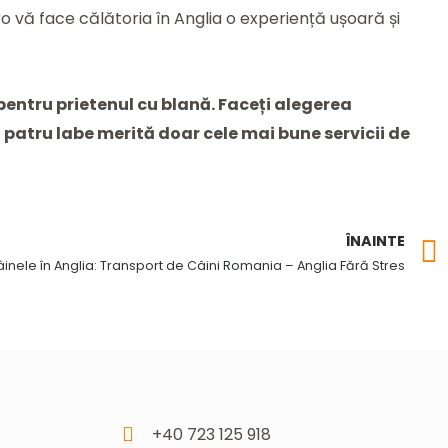
o vă face călătoria în Anglia o experiență ușoară și
 pentru prietenul cu blană. Faceți alegerea
u patru labe merită doar cele mai bune servicii de
ÎNAINTE
inele în Anglia: Transport de Câini Romania – Anglia Fără Stres
+40 723 125 918