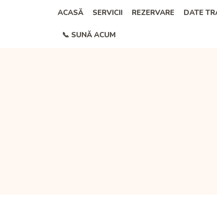
Skip
ACASĂ
SERVICII
REZERVARE
DATE T
to
📞 SUNĂ ACUM
content