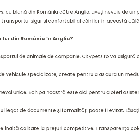
vs. cu blană din România către Anglia, aveți nevoie de u
ransportul sigur și confortabil al câinilor în această călă
nilor din România în Anglia?
ansportul de animale de companie, Citypets.ro vă asigură că
 vehicule specializate, create pentru a asigura un mediu co
evoi unice. Echipa noastră este aici pentru a oferi asisten
ul legat de documente și formalități poate fi evitat. Lă
de înaltă calitate la prețuri competitive. Transparența co