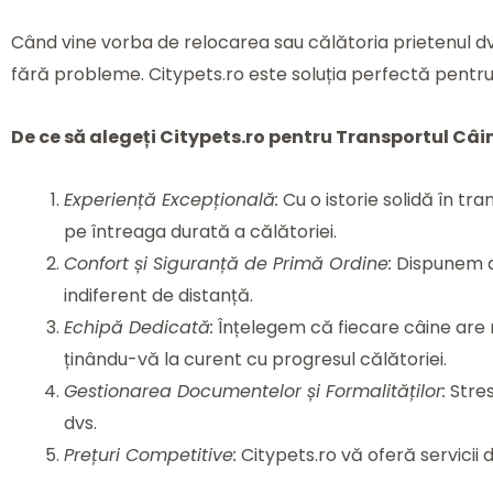
Când vine vorba de relocarea sau călătoria prietenul d
fără probleme. Citypets.ro este soluția perfectă pentru t
De ce să alegeți Citypets.ro pentru Transportul Câi
Experiență Excepțională:
Cu o istorie solidă în tr
pe întreaga durată a călătoriei.
Confort și Siguranță de Primă Ordine:
Dispunem de
indiferent de distanță.
Echipă Dedicată:
Înțelegem că fiecare câine are n
ținându-vă la curent cu progresul călătoriei.
Gestionarea Documentelor și Formalităților:
Stres
dvs.
Prețuri Competitive:
Citypets.ro vă oferă servicii 