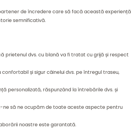
n partener de încredere care să facă această experiență
torie semnificativă.
 prietenul dvs. cu blană va fi tratat cu grijă și respect
nfortabil și sigur câinelui dvs. pe întregul traseu,
ță personalizată, răspunzând la întrebările dvs. și
sați-ne să ne ocupăm de toate aceste aspecte pentru
laborării noastre este garantată.