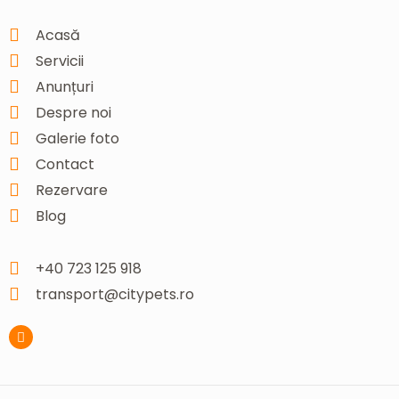
Acasă
Servicii
Anunțuri
Despre noi
Galerie foto
Contact
Rezervare
Blog
+40 723 125 918
transport@citypets.ro
F
a
c
e
b
o