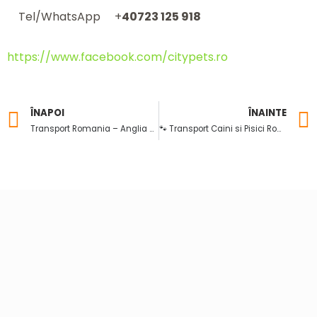
Tel/WhatsApp
+
40723 125 918
https://www.facebook.com/citypets.ro
ÎNAPOI
ÎNAINTE
Prev
Transport Romania – Anglia pentru Eva, un catel fericit
🐾 Transport Caini si Pisici Romania – Anglia | Citypets.ro 🐾