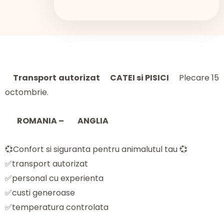
Transport
autorizat
CATEI si PISICI
Plecare 15
octombrie.
ROMANIA –
ANGLIA
💞Confort si siguranta pentru animalutul tau 💞
✅transport autorizat
✅personal cu experienta
✅custi generoase
✅temperatura controlata